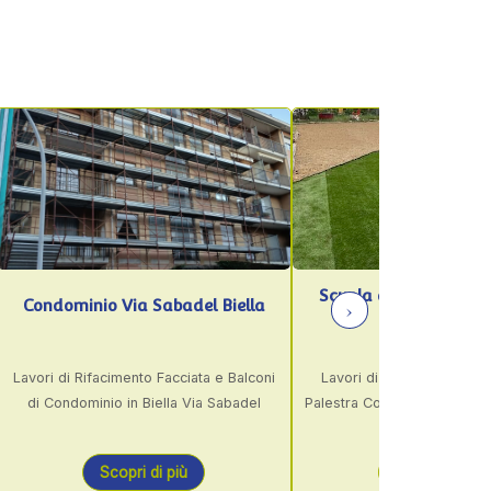
Scuola dell’Infanzia Occhieppo
›
 Sabadel Biella
Inferiore
to Facciata e Balconi
Lavori di Adeguamento Antincendio
Biella Via Sabadel
Palestra Comunale, Sistemazione Cortile
e Adeguamento Scuola dell’Infanzia
presso Comune di Occhieppo Inferiore
 di più
Scopri di più