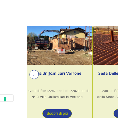
‹
Ville Unifamiliari Verrone
Sede Delle Associazioni Ver
i di Realizzazione Lottizzazione di
Lavori di Efficientamento Energe
° 3 Ville Unifamiliari in Verrone
della Sede Associazioni del Comu
Verrone e Lavori Vari
Scopri di più
Scopri di più