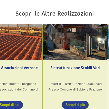
Scopri le Altre Realizzazioni
rone
Ristrutturazione Stabili Vari
Condominio Via
tico
Lavori di Ristrutturazione Stabili Vari
Lavori di Rifacimen
ne di
Presso Comune di Zubiena Frazione
di Condominio in 
Vermogno
Scopri di più
Scopri