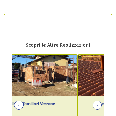
Scopri le Altre Realizzazioni
‹
›
Sede Delle Associazioni Verrone
R