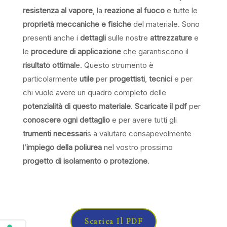
resistenza al vapore
, la
reazione al fuoco
e tutte le
proprietà meccaniche e fisiche
del materiale. Sono
presenti anche i
dettagli
sulle nostre
attrezzature
e
le
procedure di applicazione
che garantiscono il
risultato ottimal
e. Questo strumento è
particolarmente
utile
per
progettisti
,
tecnici
e per
chi vuole avere un quadro completo delle
potenzialità di questo materiale
.
Scaricate il pdf
per
conoscere ogni dettaglio
e per avere tutti gli
trumenti necessari
s a valutare consapevolmente
l’
impiego della poliurea
nel vostro prossimo
progetto di isolamento o protezione
.
Scarica Il PDF