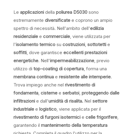
Le
applicazioni
della
poliurea D5030
sono
estremamente
diversificate
e coprono un ampio
spettro di necessità. Nell'ambito dell'
edilizia
residenziale
e
commerciale
, viene utilizzata per
l'
isolamento termico
su
costruzioni
,
sottotetti
e
soffitti
, dove garantisce
eccellenti prestazioni
energetiche
. Nell'
impermeabilizzazione
, previo
utilizzo di
top-coating di copertura
, forma una
membrana continua
e
resistente alle intemperie
.
Trova impiego anche nel
rivestimento di
fondamenta
,
cisterne
e
serbatoi
,
proteggendo dalle
infiltrazioni
e dall'
umidità di risalita.
Nel
settore
industriale
e
logistico
, viene applicata per il
rivestimento di furgoni isotermici
e
celle frigorifere
,
garantendo il
mantenimento della temperatura
richiesta. Completa il quadro l'utilizzo per la