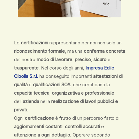
Le
certificazioni
rappresentano per noi non solo un
riconoscimento formale
, ma una
conferma concreta
del nostro
modo di lavorare
:
preciso
,
sicuro
e
trasparente
. Nel corso degli anni,
Impresa Edile
Cibolla S.r.l.
ha conseguito importanti
attestazioni di
qualità
e
qualificazioni SOA
, che certificano la
capacità tecnica
,
organizzativa
e
professionale
dell’
azienda
nella
realizzazione di lavori pubblici e
privati
.
Ogni
certificazione
è frutto di un percorso fatto di
aggiornamenti costanti
,
controlli accurati
e
attenzione a ogni dettaglio
. Operare secondo