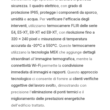
sicurezza
. Il
quadro elettrico
, con
grado di
protezione IP65
,
protegge i componenti da sporco
,
umidità
e
acqua
. Per
verificare l'efficacia degli
interventi
, utilizziamo
termocamere FLIR delle serie
E4, E5-XT, E6-XT ed E8-XT
, con
risoluzione fino a
320 x 240 pixel
e
misurazione di temperatura
accurata
da -20°C a 550°C
. Queste
termocamere
utilizzano la
tecnologia MSX
che aggiunge
dettagli
straordinari
all'
immagine termografica
, mentre la
connettività Wi-Fi
permette la
condivisione
immediata di immagini e rapporti
. Questo
approccio
tecnologico
ci consente di fornire ai
clienti
verifiche
oggettive del lavoro svolt
o, dimostrando con
precisione l'
eliminazione di ponti termici
e il
miglioramento delle prestazioni energetiche
dell'edificio trattato.